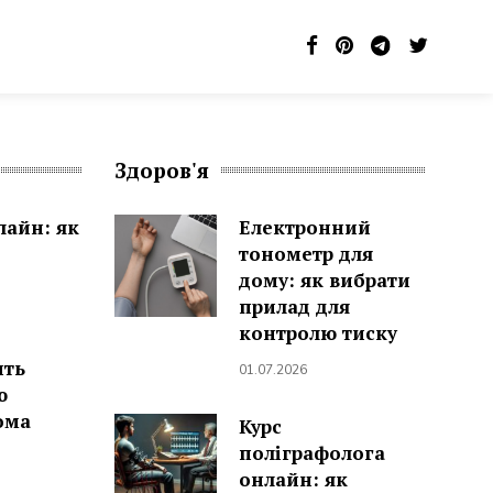
Здоров'я
лайн: як
Електронний
тонометр для
дому: як вибрати
прилад для
контролю тиску
ить
01.07.2026
ю
ома
Курс
поліграфолога
онлайн: як