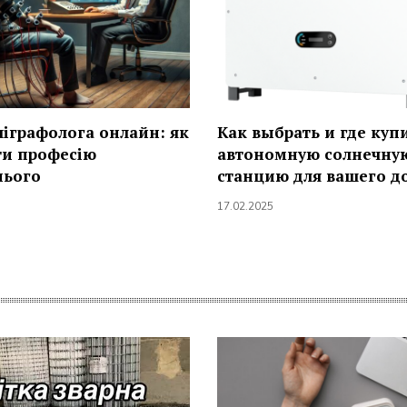
ліграфолога онлайн: як
Как выбрать и где куп
ти професію
автономную солнечну
нього
станцию для вашего д
17.02.2025