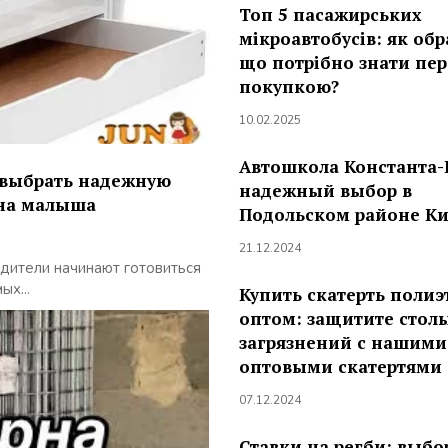
Топ 5 пасажирських
мікроавтобусів: як обр
що потрібно знати пе
покупкою?
10.02.2025
Автошкола Константа-
 выбрать надежную
надежный выбор в
сна малыша
Подольском районе Ки
21.12.2024
дители начинают готовиться
х...
Купить скатерть полиэ
оптом: защитите стол
загрязнений с нашими
оптовыми скатертями
07.12.2024
Ставки на регби: выбо