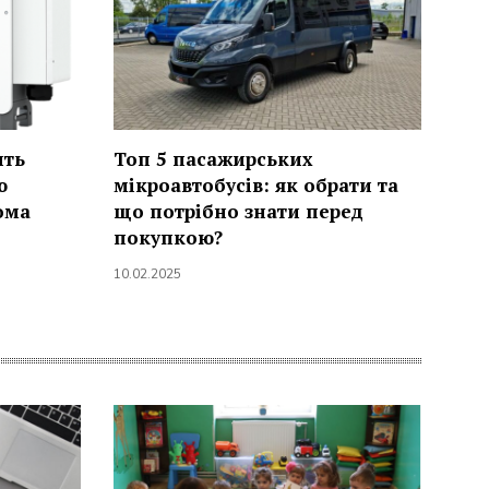
ить
Топ 5 пасажирських
ю
мікроавтобусів: як обрати та
ома
що потрібно знати перед
покупкою?
10.02.2025