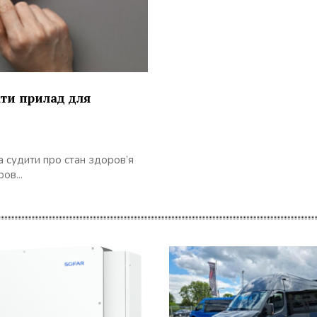
ти прилад для
а судити про стан здоров’я
ов...