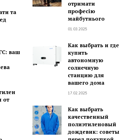
отримати
професію
ати та
майбутнього
ред
01.03.2025
Как выбрать и где
ГС: ваш
купить
автономную
ева
солнечную
станцию для
вашего дома
тилен
17.02.2025
ы от
Как выбрать
качественный
полиэтиленовый
дождевик: советы
перед покупкой
р