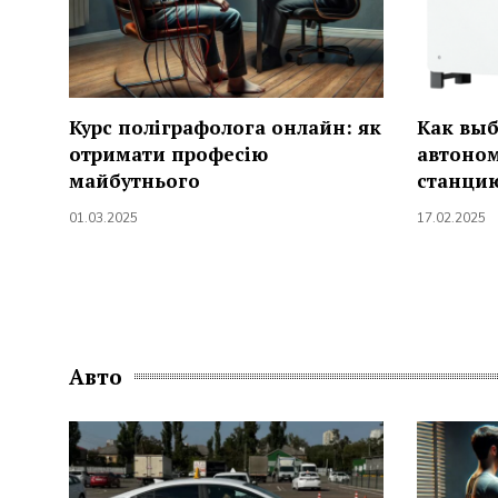
Курс поліграфолога онлайн: як
Как выб
отримати професію
автоно
майбутнього
станцию
01.03.2025
17.02.2025
Авто