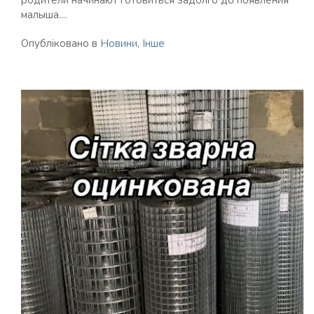
родители начинают готовиться задолго до появления
малыша....
Опубліковано в
Новини
,
Інше