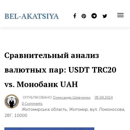
Skip
to
BEL-AKATSIYA
content
TOG
NAVI
Сравнительный анализ
валютных пар: USDT TRC20
vs. Монобанк UAH
ОПУБЛІКОВАНО
Олександр Шевченко
05.04.2024
0 Comments
Житомирська область, Житомир, вул. Ломоносова,
28Г, 10000