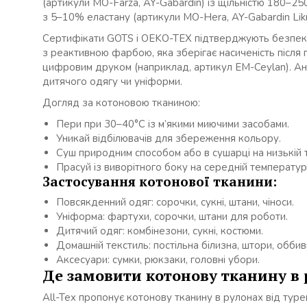
(артикули MO-Farza, AY-Gabardin) із щільністю 180–250
з 5–10% еластану (артикули MO-Hera, AY-Gabardin Likr
Сертифікати GOTS і OEKO-TEX підтверджують безпеку 
з реактивною фарбою, яка зберігає насиченість після пр
цифровим друком (наприклад, артикул EM-Ceylan). Ан
дитячого одягу чи уніформи.
Догляд за котоновою тканиною:
Пери при 30–40°C із м’якими миючими засобами.
Уникай відбілювачів для збереження кольору.
Суш природним способом або в сушарці на низькій 
Прасуй із виворітного боку на середній температурі
Застосування котонової тканини:
Повсякденний одяг: сорочки, сукні, штани, чіноси.
Уніформа: фартухи, сорочки, штани для роботи.
Дитячий одяг: комбінезони, сукні, костюми.
Домашній текстиль: постільна білизна, штори, оббив
Аксесуари: сумки, рюкзаки, головні убори.
Де замовити котонову тканину в 
All-Tex пропонує котонову тканину в рулонах від турец