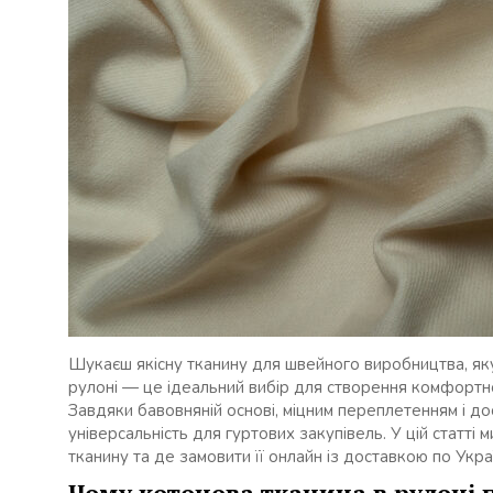
Шукаєш якісну тканину для швейного виробництва, як
рулоні — це ідеальний вибір для створення комфортно
Завдяки бавовняній основі, міцним переплетенням і до
універсальність для гуртових закупівель. У цій статті 
тканину та де замовити її онлайн із доставкою по Украї
Чому котонова тканина в рулоні 