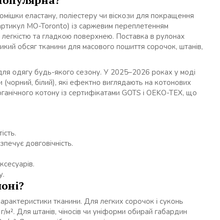
домішки еластану, поліестеру чи віскози для покращення
 (артикул MO-Toronto) із саржевим переплетенням
— легкістю та гладкою поверхнею. Поставка в рулонах
икий обсяг тканини для масового пошиття сорочок, штанів,
 для одягу будь-якого сезону. У 2025–2026 роках у моді
ри (чорний, білий), які ефектно виглядають на котонових
рганічного котону із сертифікатами GOTS і OEKO-TEX, що
ість.
печує довговічність.
ксесуарів.
у.
лоні?
характеристики тканини. Для легких сорочок і суконь
 г/м². Для штанів, чіносів чи уніформи обирай габардин