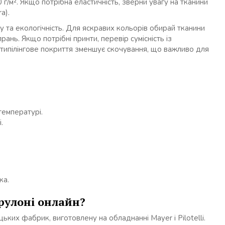
 г/м². Якщо потрібна еластичність, зверни увагу на тканини
a).
та екологічність. Для яскравих кольорів обирай тканини
ань. Якщо потрібні принти, перевір сумісність із
типілінгове покриття зменшує скочування, що важливо для
температурі.
.
ка.
рулоні онлайн?
ьких фабрик, виготовлену на обладнанні Mayer і Pilotelli.