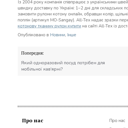
Із 2004 року компанія співпрацює з українськими швей
швидку доставку по Україні: 1–2 дні для складських п
замовити рулони котону онлайн, обравши колір, щільні
поплін (артикул MO-Sangay). All-Tex надає зразки пер
котонову тканину рулон купити
на сайті All-Tex із дос
Опубліковано в
Новини
,
Інше
Навігація
Попередня:
записів
Який одноразовий посуд потрібен для
мобільної кав’ярні?
Про нас
Про нас