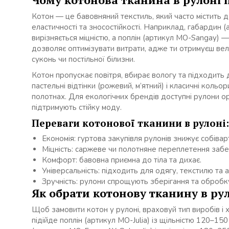
Котон — це бавовняний текстиль, який часто містить 
еластичності та зносостійкості. Наприклад, габардин
вирізняється міцністю, а поплін (артикул MO-Sangay) 
дозволяє оптимізувати витрати, адже ти отримуєш вел
суконь чи постільної білизни.
Котон пропускає повітря, вбирає вологу та підходить
пастельні відтінки (рожевий, м’ятний) і класичні кольо
полотнах. Для екологічних брендів доступні рулони о
підтримують стійку моду.
Переваги котонової тканини в рулоні:
Економія: гуртова закупівля рулонів знижує собіварт
Міцність: саржеве чи полотняне переплетення забез
Комфорт: бавовна приємна до тіла та дихає.
Універсальність: підходить для одягу, текстилю та а
Зручність: рулони спрощують зберігання та обробк
Як обрати котонову тканину в ру
Щоб замовити котон у рулоні, враховуй тип виробів і 
підійде поплін (артикул MO-Julia) із щільністю 120–150