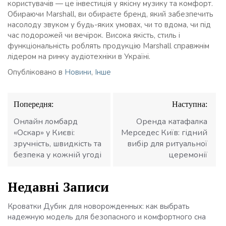
користувачів — це інвестиція у якісну музику та комфорт.
Обираючи Marshall, ви обираєте бренд, який забезпечить
насолоду звуком у будь-яких умовах, чи то вдома, чи під
час подорожей чи вечірок. Висока якість, стиль і
функціональність роблять продукцію Marshall справжнім
лідером на ринку аудіотехніки в Україні.
Опубліковано в
Новини
,
Інше
Навігація
Попередня:
Наступна:
записів
Онлайн ломбард
Оренда катафалка
«Оскар» у Києві:
Мерседес Київ: гідний
зручність, швидкість та
вибір для ритуальної
безпека у кожній угоді
церемонії
Недавні Записи
Кроватки Дубик для новорожденных: как выбрать
надежную модель для безопасного и комфортного сна