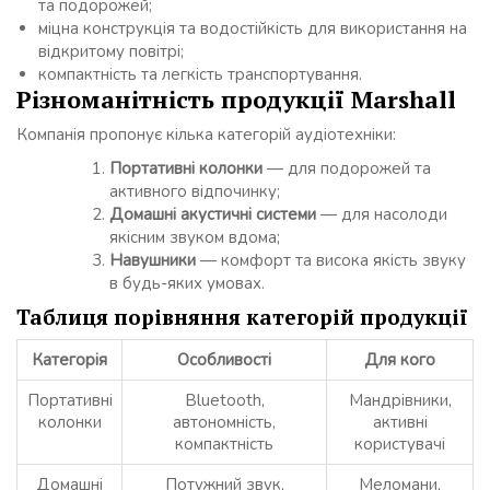
та подорожей;
міцна конструкція та водостійкість для використання на
відкритому повітрі;
компактність та легкість транспортування.
Різноманітність продукції Marshall
Компанія пропонує кілька категорій аудіотехніки:
Портативні колонки
— для подорожей та
активного відпочинку;
Домашні акустичні системи
— для насолоди
якісним звуком вдома;
Навушники
— комфорт та висока якість звуку
в будь-яких умовах.
Таблиця порівняння категорій продукції
Категорія
Особливості
Для кого
Портативні
Bluetooth,
Мандрівники,
колонки
автономність,
активні
компактність
користувачі
Домашні
Потужний звук,
Меломани,