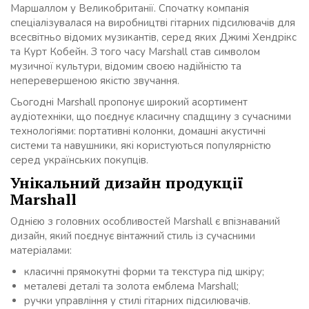
Маршаллом у Великобританії. Спочатку компанія
спеціалізувалася на виробництві гітарних підсилювачів для
всесвітньо відомих музикантів, серед яких Джимі Хендрікс
та Курт Кобейн. З того часу Marshall став символом
музичної культури, відомим своєю надійністю та
неперевершеною якістю звучання.
Сьогодні Marshall пропонує широкий асортимент
аудіотехніки, що поєднує класичну спадщину з сучасними
технологіями: портативні колонки, домашні акустичні
системи та навушники, які користуються популярністю
серед українських покупців.
Унікальний дизайн продукції
Marshall
Однією з головних особливостей Marshall є впізнаваний
дизайн, який поєднує вінтажний стиль із сучасними
матеріалами:
класичні прямокутні форми та текстура під шкіру;
металеві деталі та золота емблема Marshall;
ручки управління у стилі гітарних підсилювачів.