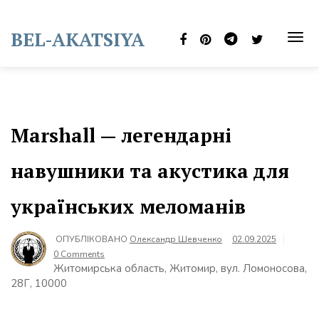
Skip
to
BEL-AKATSIYA
content
TOG
NAVI
Marshall — легендарні
навушники та акустика для
українських меломанів
ОПУБЛІКОВАНО
Олександр Шевченко
02.09.2025
0 Comments
Житомирська область, Житомир, вул. Ломоносова,
28Г, 10000