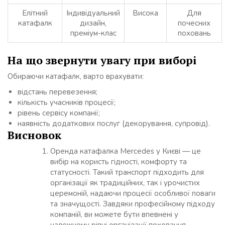
Елітний
Індивідуальний
Висока
Для
катафалк
дизайн,
почесних
преміум-клас
поховань
На що звернути увагу при виборі
Обираючи катафалк, варто врахувати:
відстань перевезення;
кількість учасників процесії;
рівень сервісу компанії;
наявність додаткових послуг (декорування, супровід).
Висновок
Оренда катафалка Mercedes у Києві — це
вибір на користь гідності, комфорту та
статусності. Такий транспорт підходить для
організації як традиційних, так і урочистих
церемоній, надаючи процесії особливої поваги
та значущості. Завдяки професійному підходу
компаній, ви можете бути впевнені у
належному рівні організації поховання.