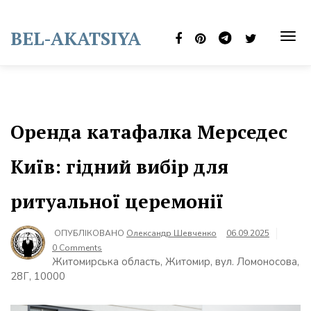
Skip
to
BEL-AKATSIYA
content
TOG
NAVI
Оренда катафалка Мерседес
Київ: гідний вибір для
ритуальної церемонії
ОПУБЛІКОВАНО
Олександр Шевченко
06.09.2025
0 Comments
Житомирська область, Житомир, вул. Ломоносова,
28Г, 10000