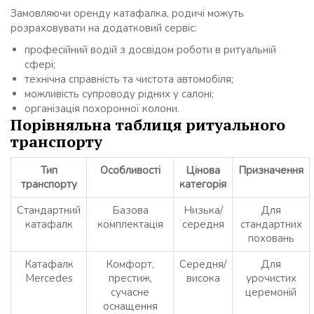
Замовляючи оренду катафалка, родичі можуть
розраховувати на додатковий сервіс:
професійний водій з досвідом роботи в ритуальній
сфері;
технічна справність та чистота автомобіля;
можливість супроводу рідних у салоні;
організація похоронної колони.
Порівняльна таблиця ритуального
транспорту
Тип
Особливості
Цінова
Призначення
транспорту
категорія
Стандартний
Базова
Низька/
Для
катафалк
комплектація
середня
стандартних
поховань
Катафалк
Комфорт,
Середня/
Для
Mercedes
престиж,
висока
урочистих
сучасне
церемоній
оснащення